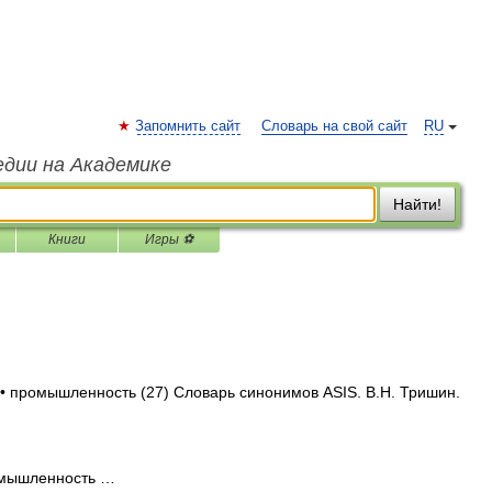
Запомнить сайт
Словарь на свой сайт
RU
едии на Академике
Найти!
Книги
Игры ⚽
 • промышленность (27) Словарь синонимов ASIS. В.Н. Тришин.
мышленность …