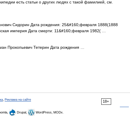
ипедии есть статьи о других людях с такой фамилией, см.
нович Сидорин Дата рождения: 25&#160;февраля 1888(1888
йская империя Дата смерти: 11&#160;февраля 1982( …
ан Прокопьевич Тетерин Дата рождения …
ка
,
Реклама на сайте
18+
omla,
Drupal,
WordPress, MODx.