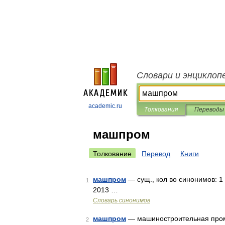
Словари и энциклоп
academic.ru
Толкования
Переводы
машпром
Толкование
Перевод
Книги
машпром
— сущ., кол во синонимов: 1
1
2013 …
Словарь синонимов
машпром
— машиностроительная про
2