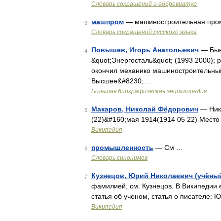
Словарь сокращений и аббревиатур
машпром
— машиностроительная про
3
Словарь сокращений русского языка
Повышев, Игорь Анатольевич
— Быв
4
&quot;Энергосталь&quot; (1993 2000); р
окончил механико машиностроительный 
Высшее&#8230; …
Большая биографическая энциклопедия
Макаров, Николай Фёдорович
— Нико
5
(22)&#160;мая 1914(1914 05 22) Место
Википедия
промышленность
— См …
6
Словарь синонимов
Кузнецов, Юрий Николаевич (учёны
7
фамилией, см. Кузнецов. В Википедии 
статья об ученом, статья о писателе:
Википедия