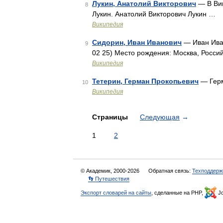
Лукин, Анатолий Викторович
— В Вик
8
Лукин. Анатолий Викторович Лукин …
Википедия
Сидорин, Иван Иванович
— Иван Ива
9
02 25) Место рождения: Москва, Росси
Википедия
Тетерин, Герман Прокопьевич
— Герм
10
Википедия
Страницы
Следующая
→
1
2
© Академик, 2000-2026
Обратная связь:
Техподдерж
👣 Путешествия
Экспорт словарей на сайты
, сделанные на PHP,
Jo